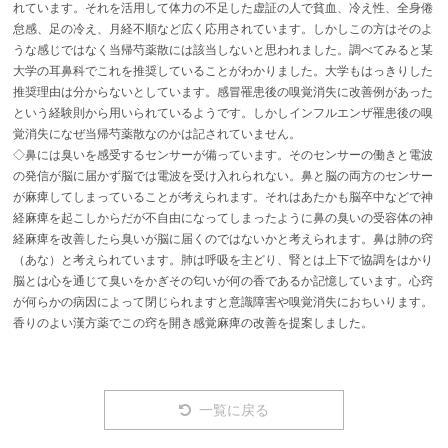
れています。それを活用して体力の不足した虚証の人で貧血、冷え性、全身倦
怠感、足の冷え、月経不順など広く応用されています。しかしこの方はそのよ
うな感じではなく当帰芍薬散には該当しないと思われました。調べてみると某
大学の耳鼻科でこれを推奨していることがわかりました。大学もはっきりした
推奨理由は分からないとしています。感冒罹患後の嗅覚消失に改善例があった
という経験則から用いられているようです。しかしインフルエンザ罹患後の嗅
覚消失になぜ当帰芍薬散なのかは記されていません。
◇鼻には臭いを感受するセンサーが備っています。そのセンサーの働きと電波
の発信が脳に届かず脳では電波を受け入れられない。鼻と脳の両方のセンサー
が麻痺してしまっていることが考えられます。それはあたかも脳卒中などで神
経麻痺を起こしからだが不自由になってしまったように鼻の臭いの受容体の神
経麻痺を改善したら臭いが脳に届くのではないかと考えられます。鼻は肺の窍
（あな）と考えられています。肺は呼吸を主どり、腎とは上下で協調をはかり
脳とは心を通じて臭いをかぎその匂いが何の香であるか記憶しています。心窍
が何らかの病因によって閉じられますと意識障害や嗅覚消失におちいります。
香りのよい漢方薬でこの窍を開き感覚麻痺の改善を提案しました。
一覧に戻る