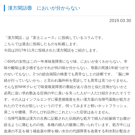
漢方閑話⑱ においが分からない
2019.03.30
「漢方閑話」は『富士ニュース』に投稿しているコラムです。
こちらでは過去に投稿したものを転載します。
今回は2017年11月に投稿された漢方閑話をご紹介します。
◇60代の女性はこの一年来味覚障害になり味、においが全くわからない。辛
味や酸味は多少感ずるがそれが何の味か分からない。母親の死後1年経つがそ
のせいでもない。2つの総合病院の検査でも異常なしとの診断です。「脳に神
経が行っていないから」と言われ脳外科を受診しても異常は見つかりません。
そんな折NHKテレビで味覚嗅覚障害の番組があり自分と似た症例がないかと
必死に追い求め数ある症例の中に臭いを失った人が一人だけ紹介されたそうで
す。その人はインフルエンザに罹患後嗅覚を失い漢方薬の当帰芍薬散が処方さ
れたのでそれが欲しいというのです。伺ってみますと軽いホットフラッシュ、
肩こりや腰痛、手のしびれ以外にこれといった症状はありません。
◇当帰芍薬散は漢方の古典に記載された伝統的な処方で婦人の妊娠病でお腹が
絞るように痛むものの他、各種の婦人の腹痛に用いられています。処方中には
血液の不足を補う補血薬や脾を補い水分の代謝障害を改善する利水剤が配合さ